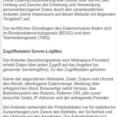
Diese Datenschutzerklärung klärt Nutzer über die Art, den
Umfang und Zwecke der Erhebung und Verwendung
personenbezogener Daten durch den verantwortlichen
Anbieter (siehe Impressum) auf dieser Website (im folgenden
“Angebot”) auf.
Die rechtlichen Grundlagen des Datenschutzes finden sich
im Bundesdatenschutzgesetz (BDSG) und dem
Telemediengesetz (TMG).
Zugriffsdaten/ Server-Logfiles
Der Anbieter (beziehungsweise sein Webspace-Provider)
erhebt Daten über jeden Zugriff auf das Angebot (so
genannte Serverlogfiles). Zu den Zugriffsdaten gehören:
Name der abgerufenen Webseite, Datei, Datum und Uhrzeit
des Abrufs, übertragene Datenmenge, Meldung über
erfolgreichen Abruf, Browsertyp nebst Version, das
Betriebssystem des Nutzers, Referrer URL (die zuvor
besuchte Seite), IP-Adresse und der anfragende Provider.
Der Anbieter verwendet die Protokolldaten nur für statistische
Auswertungen zum Zweck des Betriebs, der Sicherheit und
der Optimierung des Angebotes. Der Anbieterbehält sich