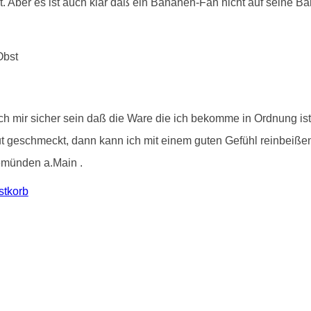
bt. Aber es ist auch klar daß ein Bananen-Fan nicht auf seine B
ich mir sicher sein daß die Ware die ich bekomme in Ordnung is
 geschmeckt, dann kann ich mit einem guten Gefühl reinbeißen. U
emünden a.Main .
tkorb