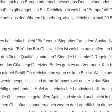
rüchte auch aus Europa oder noch besser aus Deutschland ode
al": es gibt angeblich EU-Richtlinien in welchen "Europa" als "
bei uns: aus der näheren Umgebung, also vielleicht maximal 20
n es halt einfach nicht "Bio" wenn "Biogurken" aus dem Ausland 
nung wie "Bio" das Bio-Obst wirklich ist welches aus entfernten
dort für die Qualitätskontrollen? Sind die Lückenlos? Regelmä
ofort das Gütesiegel? Letzten Endes geht es um Vertrauen. Kl
ir bei Schäl-Obst leichter tue wenn es kein Bio ist. Was in u
enig gespritzt ist. Und darum kümmern wir uns. Hat das Bioqua
h völlig unbehandelte Äpfel aus heimischer Landwirtschaft - das 
 die üblicherweise gekauften Äpfel. Und sie sind auch nicht in 
chen Obstbäume, sondern auch wegen der Lagerflächen die besc