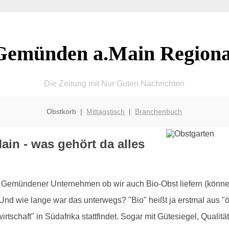
Gemünden a.Main Regiona
Die Zeitung mit Nur Guten Nachrichten
Obstkorb |
Mittagstisch
|
Branchenbuch
in - was gehört da alles
emündener Unternehmen ob wir auch Bio-Obst liefern (können)
d wie lange war das unterwegs? "Bio" heißt ja erstmal aus "ök
tschaft" in Südafrika stattfindet. Sogar mit Gütesiegel, Qualitä